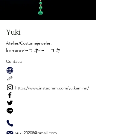
Yuki
Atelier/Costumejeweler:
kaminn〜ユキ〜 ユキ
Contact:
https://www.instagram.com/yu.kaminn/
yuki.20208@gmail.com