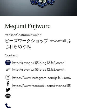
Megumi Fujiwara
Atelier/Costumejeweler:
ビーズワークショップ revontuli ふ
じわらめぐみ
Contact:
http://revontuli55.blog12.fc2.com/
http://revontuli55.blog12.fc2.com/
https://www.instagram.com/pikkukoru/
https://www.facebook.com/revontuli55